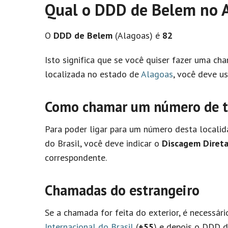
Qual o DDD de Belem no 
O
DDD de Belem
(Alagoas) é
82
Isto significa que se você quiser fazer uma c
localizada no estado de
Alagoas
, você deve u
Como chamar um número de te
Para poder ligar para um número desta localid
do Brasil, você deve indicar o
Discagem Direta
correspondente.
Chamadas do estrangeiro
Se a chamada for feita do exterior, é necessár
Internacional do Brasil
(
+55
) e depois o DDD d