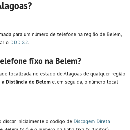
Alagoas?
hamada para um número de telefone na região de Belem,
sar o
DDD 82
.
lefone fixo na Belem?
ade localizada no estado de Alagoas de qualquer região
 a Distância de Belem
e, em seguida, o número local
io discar inicialmente o código de
Discagem Direta
e Belem (82) e o número da linha fixa (8 dígitos).