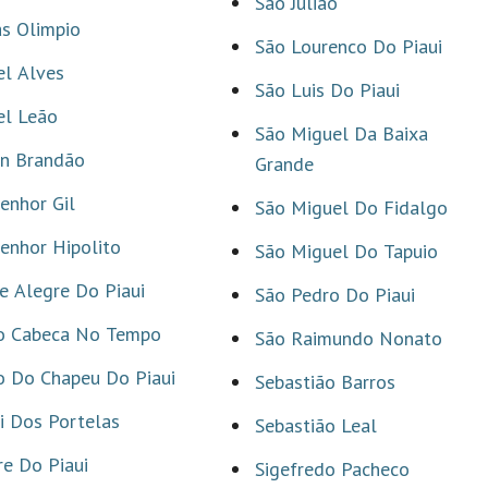
São Julião
s Olimpio
São Lourenco Do Piaui
l Alves
São Luis Do Piaui
el Leão
São Miguel Da Baixa
on Brandão
Grande
enhor Gil
São Miguel Do Fidalgo
enhor Hipolito
São Miguel Do Tapuio
 Alegre Do Piaui
São Pedro Do Piaui
o Cabeca No Tempo
São Raimundo Nonato
o Do Chapeu Do Piaui
Sebastião Barros
i Dos Portelas
Sebastião Leal
e Do Piaui
Sigefredo Pacheco