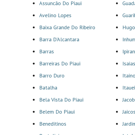
Assuncão Do Piaui
Guad
Avelino Lopes
Guari
Baixa Grande Do Ribeiro
Hugo
Barra D'Alcantara
Inhu
Barras
Ipira
Barreiras Do Piaui
Isaia
Barro Duro
Itain
Batalha
Itaue
Bela Vista Do Piaui
Jacob
Belem Do Piaui
Jaico
Beneditinos
Jard