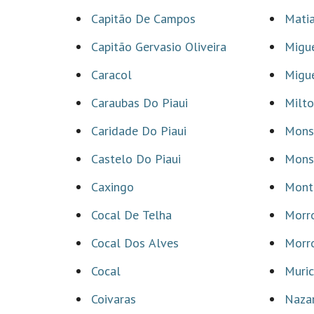
Capitão De Campos
Matia
Capitão Gervasio Oliveira
Migue
Caracol
Migu
Caraubas Do Piaui
Milt
Caridade Do Piaui
Mons
Castelo Do Piaui
Mons
Caxingo
Monte
Cocal De Telha
Morr
Cocal Dos Alves
Morr
Cocal
Muric
Coivaras
Nazar