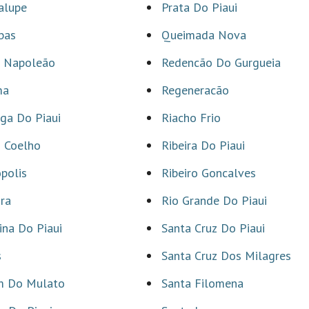
alupe
Prata Do Piaui
bas
Queimada Nova
 Napoleão
Redencão Do Gurgueia
ma
Regeneracão
nga Do Piaui
Riacho Frio
s Coelho
Ribeira Do Piaui
opolis
Ribeiro Goncalves
ira
Rio Grande Do Piaui
ina Do Piaui
Santa Cruz Do Piaui
s
Santa Cruz Dos Milagres
im Do Mulato
Santa Filomena