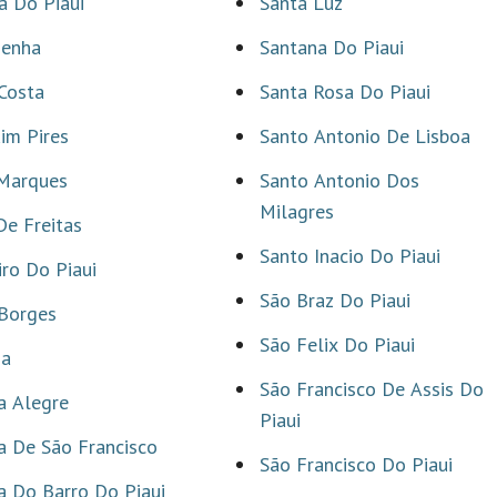
a Do Piaui
Santa Luz
menha
Santana Do Piaui
Costa
Santa Rosa Do Piaui
im Pires
Santo Antonio De Lisboa
 Marques
Santo Antonio Dos
Milagres
De Freitas
Santo Inacio Do Piaui
iro Do Piaui
São Braz Do Piaui
 Borges
São Felix Do Piaui
ma
São Francisco De Assis Do
a Alegre
Piaui
 De São Francisco
São Francisco Do Piaui
 Do Barro Do Piaui