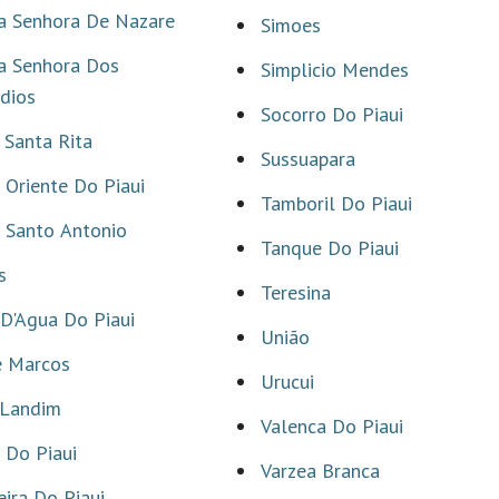
a Senhora De Nazare
Simoes
a Senhora Dos
Simplicio Mendes
dios
Socorro Do Piaui
Santa Rita
Sussuapara
Oriente Do Piaui
Tamboril Do Piaui
 Santo Antonio
Tanque Do Piaui
s
Teresina
D'Agua Do Piaui
União
e Marcos
Urucui
 Landim
Valenca Do Piaui
 Do Piaui
Varzea Branca
ira Do Piaui