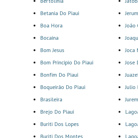
Bertolinia
Jatob
Betania Do Piaui
Jeru
Boa Hora
João 
Bocaina
Joaqu
Bom Jesus
Joca
Bom Principio Do Piaui
Jose 
Bonfim Do Piaui
Juaze
Boqueirão Do Piaui
Julio
Brasileira
Jure
Brejo Do Piaui
Lago
Buriti Dos Lopes
Lagoa
Buriti Dos Montes
Lagoa