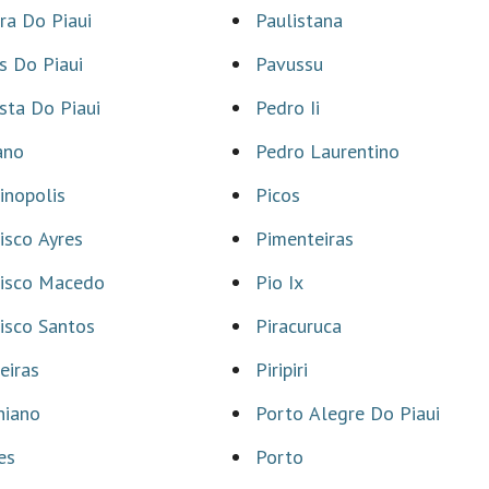
ra Do Piaui
Paulistana
s Do Piaui
Pavussu
sta Do Piaui
Pedro Ii
ano
Pedro Laurentino
inopolis
Picos
isco Ayres
Pimenteiras
cisco Macedo
Pio Ix
isco Santos
Piracuruca
eiras
Piripiri
niano
Porto Alegre Do Piaui
es
Porto