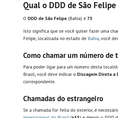
Qual o DDD de São Felipe
O
DDD de São Felipe
(Bahia) é
75
Isto significa que se você quiser fazer uma c
Felipe, localizada no estado de
Bahia
, você de
Como chamar um número de te
Para poder ligar para um número desta localid
Brasil, você deve indicar o
Discagem Direta a 
correspondente.
Chamadas do estrangeiro
Se a chamada for feita do exterior, é necessár
Internacional do Brasil
(
+55
) e depois o DDD de