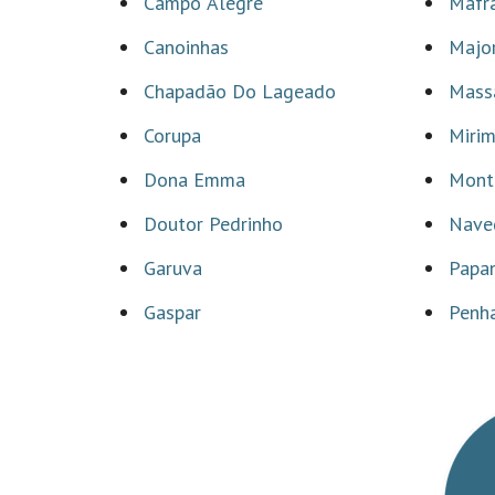
Campo Alegre
Mafr
Canoinhas
Major
Chapadão Do Lageado
Mass
Corupa
Miri
Dona Emma
Mont
Doutor Pedrinho
Nave
Garuva
Papa
Gaspar
Penh