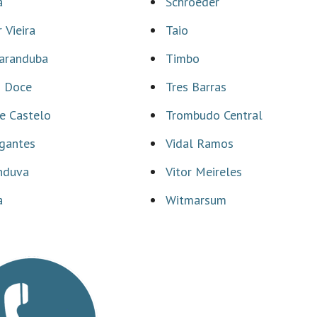
a
Schroeder
 Vieira
Taio
aranduba
Timbo
m Doce
Tres Barras
e Castelo
Trombudo Central
gantes
Vidal Ramos
nduva
Vitor Meireles
a
Witmarsum