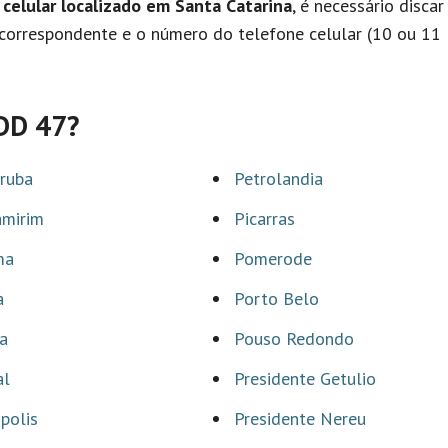
celular localizado em Santa Catarina
, é necessário discar
correspondente e o número do telefone celular (10 ou 11
DDD 47?
ruba
Petrolandia
amirim
Picarras
ma
Pomerode
a
Porto Belo
a
Pouso Redondo
al
Presidente Getulio
opolis
Presidente Nereu