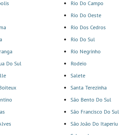
polis
Rio Do Campo
Rio Do Oeste
ema
Rio Dos Cedros
a
Rio Do Sul
ranga
Rio Negrinho
ua Do Sul
Rodeio
lle
Salete
Boiteux
Santa Terezinha
ntino
São Bento Do Sul
as
São Francisco Do Sul
Alves
São João Do Itaperiu