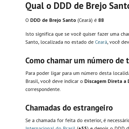
Qual o DDD de Brejo Sant
O
DDD de Brejo Santo
(Ceará) é
88
Isto significa que se você quiser fazer uma c
Santo, localizada no estado de
Ceará
, você de
Como chamar um número de te
Para poder ligar para um número desta localid
Brasil, você deve indicar o
Discagem Direta a 
correspondente.
Chamadas do estrangeiro
Se a chamada for feita do exterior, é necessár
Internacional do Brasil
(
+55
) e depois o DDD de