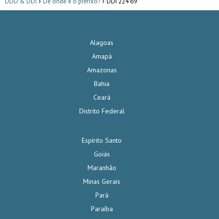
DDD & DDI
De onde é o prefixo?
DDI 224 69
Alagoas
Amapá
Amazonas
Bahia
Ceará
Distrito Federal
Espírito Santo
Goiás
Maranhão
Minas Gerais
Pará
Paraíba