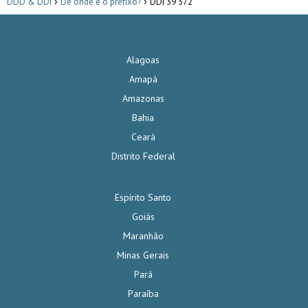
DDD & DDI
De onde é o prefixo?
DDI 39 372
Alagoas
Amapá
Amazonas
Bahia
Ceará
Distrito Federal
Espírito Santo
Goiás
Maranhão
Minas Gerais
Pará
Paraíba