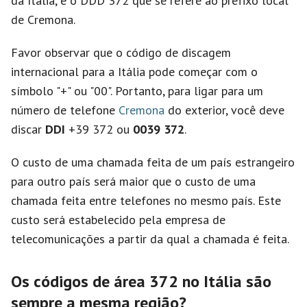
da Itália, e o DDD 372 que se refere ao prefixo local
de Cremona.
Favor observar que o código de discagem
internacional para a Itália pode começar com o
símbolo "+" ou "00". Portanto, para ligar para um
número de telefone
Cremona
do exterior, você deve
discar
DDI
+39 372 ou
0039 372
.
O custo de uma chamada feita de um país estrangeiro
para outro país será maior que o custo de uma
chamada feita entre telefones no mesmo país. Este
custo será estabelecido pela empresa de
telecomunicações a partir da qual a chamada é feita.
Os códigos de área 372 no Itália são
sempre a mesma região?