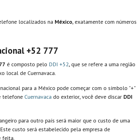
elefone localizados na
México
, exatamente com números
acional
+52 777
77
é composto pelo
DDI +52
, que se refere a uma região
xo local de Cuernavaca.
rnacional para a México pode começar com o símbolo "+"
e telefone
Cuernavaca
do exterior, você deve discar
DDI
ngeiro para outro país será maior que o custo de uma
Este custo será estabelecido pela empresa de
feita.