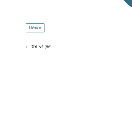
México
DDI 34 969