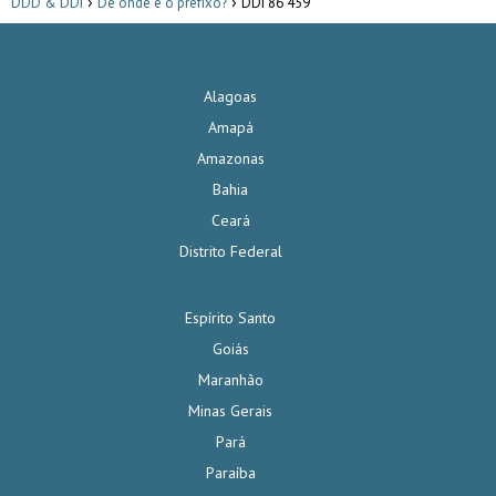
DDD & DDI
De onde é o prefixo?
DDI 86 459
Alagoas
Amapá
Amazonas
Bahia
Ceará
Distrito Federal
Espírito Santo
Goiás
Maranhão
Minas Gerais
Pará
Paraíba