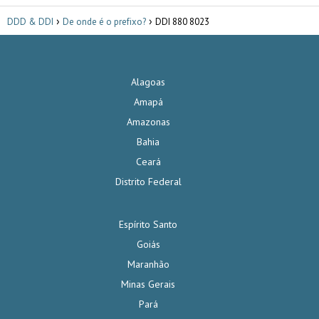
DDD & DDI
De onde é o prefixo?
DDI 880 8023
Alagoas
Amapá
Amazonas
Bahia
Ceará
Distrito Federal
Espírito Santo
Goiás
Maranhão
Minas Gerais
Pará