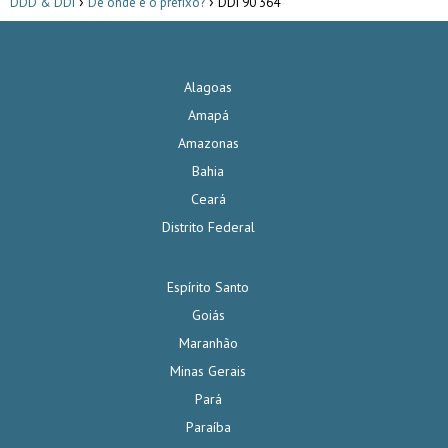
DDD & DDI
De onde é o prefixo?
DDI 90 364
Alagoas
Amapá
Amazonas
Bahia
Ceará
Distrito Federal
Espírito Santo
Goiás
Maranhão
Minas Gerais
Pará
Paraíba