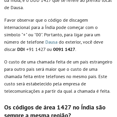
da Índia, e o DDD 1427 que se refere ao prefixo local
de Dausa.
Favor observar que o código de discagem
internacional para a Índia pode começar com o
símbolo "+" ou "00". Portanto, para ligar para um
número de telefone
Dausa
do exterior, você deve
discar
DDI
+91 1427 ou
0091 1427
.
O custo de uma chamada feita de um país estrangeiro
para outro país será maior que o custo de uma
chamada feita entre telefones no mesmo país. Este
custo será estabelecido pela empresa de
telecomunicações a partir da qual a chamada é feita.
Os códigos de área 1427 no Índia são
sempre a mesma região?