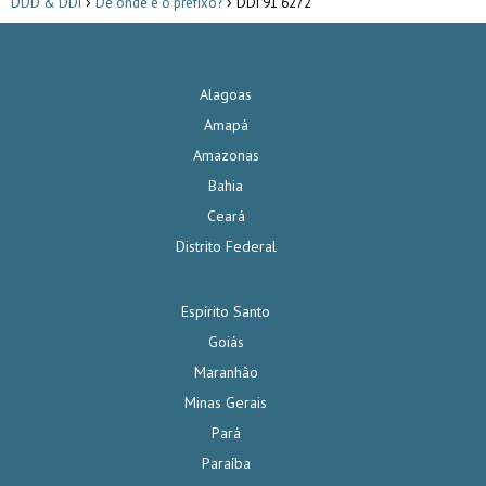
DDD & DDI
De onde é o prefixo?
DDI 91 6272
Alagoas
Amapá
Amazonas
Bahia
Ceará
Distrito Federal
Espírito Santo
Goiás
Maranhão
Minas Gerais
Pará
Paraíba