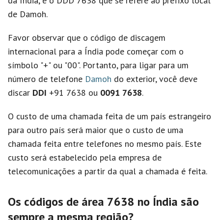
da Índia, e o DDD 7638 que se refere ao prefixo local
de Damoh.
Favor observar que o código de discagem
internacional para a Índia pode começar com o
símbolo "+" ou "00". Portanto, para ligar para um
número de telefone
Damoh
do exterior, você deve
discar
DDI
+91 7638 ou
0091 7638
.
O custo de uma chamada feita de um país estrangeiro
para outro país será maior que o custo de uma
chamada feita entre telefones no mesmo país. Este
custo será estabelecido pela empresa de
telecomunicações a partir da qual a chamada é feita.
Os códigos de área 7638 no Índia são
sempre a mesma região?