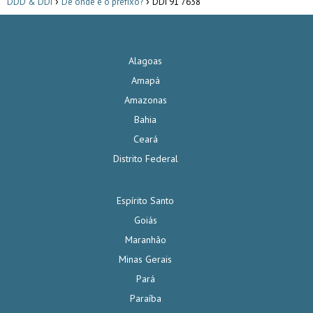
DDD & DDI
De onde é o prefixo?
DDI 91 7638
Alagoas
Amapá
Amazonas
Bahia
Ceará
Distrito Federal
Espírito Santo
Goiás
Maranhão
Minas Gerais
Pará
Paraíba