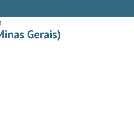
)
inas Gerais)