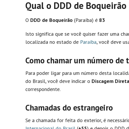
Qual o DDD de Boqueirão 
O
DDD de Boqueirão
(Paraíba) é
83
Isto significa que se você quiser fazer uma c
localizada no estado de
Paraíba
, você deve us
Como chamar um número de te
Para poder ligar para um número desta localid
do Brasil, você deve indicar o
Discagem Direta
correspondente.
Chamadas do estrangeiro
Se a chamada for feita do exterior, é necessár
Internacional do Brasil
(
+55
) e depois o DDD de