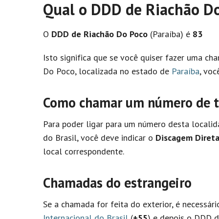
Qual o DDD de Riachão Do
O
DDD de Riachão Do Poco
(Paraíba) é
83
Isto significa que se você quiser fazer uma c
Do Poco, localizada no estado de
Paraíba
, voc
Como chamar um número de te
Para poder ligar para um número desta localid
do Brasil, você deve indicar o
Discagem Direta
local correspondente.
Chamadas do estrangeiro
Se a chamada for feita do exterior, é necessár
Internacional do Brasil
(
+55
) e depois o DDD d