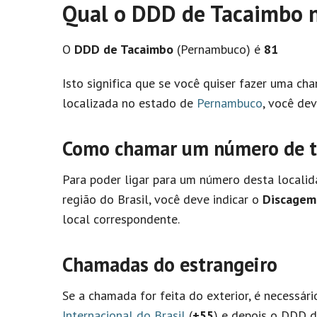
Qual o DDD de Tacaimbo 
O
DDD de Tacaimbo
(Pernambuco) é
81
Isto significa que se você quiser fazer uma c
localizada no estado de
Pernambuco
, você de
Como chamar um número de te
Para poder ligar para um número desta locali
região do Brasil, você deve indicar o
Discagem 
local correspondente.
Chamadas do estrangeiro
Se a chamada for feita do exterior, é necessár
Internacional do Brasil
(
+55
) e depois o DDD d