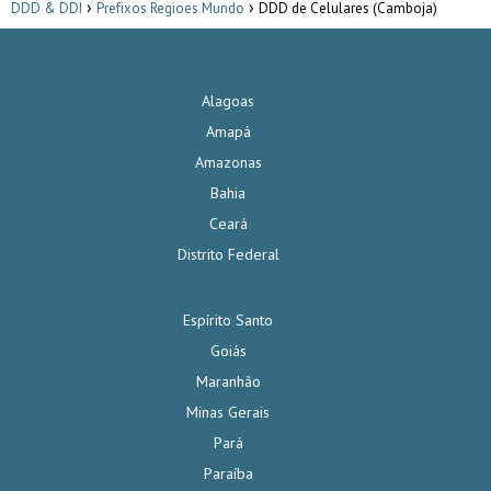
DDD & DDI
Prefixos Regioes Mundo
DDD de Celulares (Camboja)
Alagoas
Amapá
Amazonas
Bahia
Ceará
Distrito Federal
Espírito Santo
Goiás
Maranhão
Minas Gerais
Pará
Paraíba