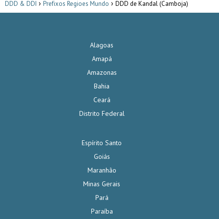
DDD & DDI
Prefixos Regioes Mundo
DDD de Kandal (Camboja)
Alagoas
Amapá
Amazonas
Bahia
Ceará
Distrito Federal
Espírito Santo
Goiás
Maranhão
Minas Gerais
Pará
Paraíba