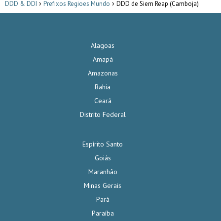
DDD & DDI
Prefixos Regioes Mundo
DDD de Siem Reap (Camboja)
Alagoas
Amapá
Amazonas
Bahia
Ceará
Distrito Federal
Espírito Santo
Goiás
Maranhão
Minas Gerais
Pará
Paraíba