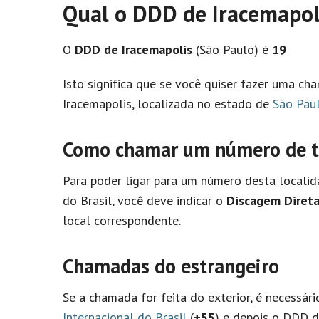
Qual o DDD de Iracemapol
O
DDD de Iracemapolis
(São Paulo) é
19
Isto significa que se você quiser fazer uma c
Iracemapolis, localizada no estado de
São Pau
Como chamar um número de te
Para poder ligar para um número desta localid
do Brasil, você deve indicar o
Discagem Direta
local correspondente.
Chamadas do estrangeiro
Se a chamada for feita do exterior, é necessár
Internacional do Brasil
(
+55
) e depois o DDD de