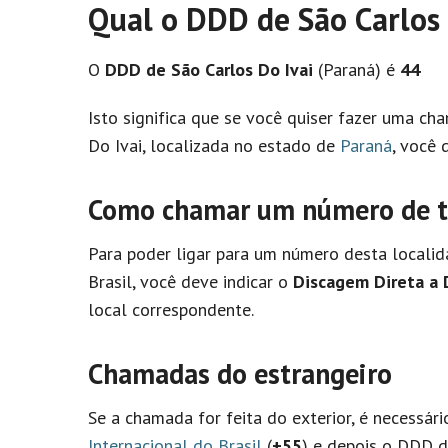
Qual o DDD de São Carlos 
O
DDD de São Carlos Do Ivai
(Paraná) é
44
Isto significa que se você quiser fazer uma c
Do Ivai, localizada no estado de
Paraná
, você 
Como chamar um número de tel
Para poder ligar para um número desta localid
Brasil, você deve indicar o
Discagem Direta a D
local correspondente.
Chamadas do estrangeiro
Se a chamada for feita do exterior, é necessár
Internacional do Brasil
(
+55
) e depois o DDD d