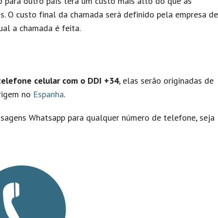
 para outro país terá um custo mais alto do que as
. O custo final da chamada será definido pela empresa de
al a chamada é feita.
elefone celular com o DDI +34
, elas serão originadas de
origem no
Espanha
.
nsagens Whatsapp para qualquer número de telefone, seja