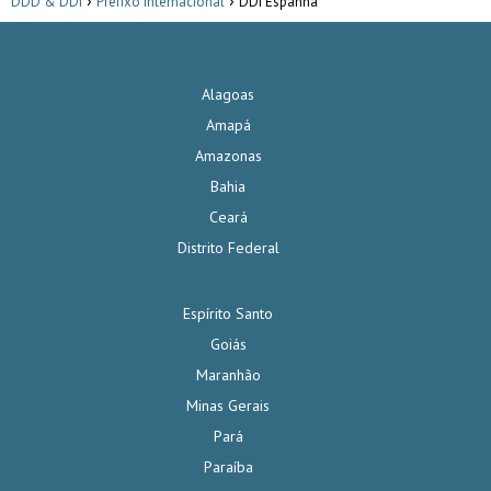
DDD & DDI
Prefixo Internacional
DDI Espanha
Alagoas
Amapá
Amazonas
Bahia
Ceará
Distrito Federal
Espírito Santo
Goiás
Maranhão
Minas Gerais
Pará
Paraíba